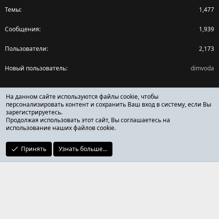
Темы
1,477
Сообщения
1,939
Пользователи
2,173
Новый пользователь
dimvoda
Поделиться страницей
На данном сайте используются файлы cookie, чтобы
персонализировать контент и сохранить Ваш вход в систему, если Вы
зарегистрируетесь.
Facebook
X (Twitter)
Reddit
Pinterest
Tumblr
WhatsApp
Ссылка
Продолжая использовать этот сайт, Вы соглашаетесь на
использование наших файлов cookie.
Принять
Узнать больше...
ОТЗЫВЫ ОНЛАЙН ФОРУМ