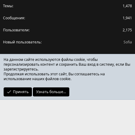
Темы
1,478
Сообщения
1,941
Пользователи
2,175
Новый пользователь
Sofia
Поделиться страницей
На данном сайте используются файлы cookie, чтобы
персонализировать контент и сохранить Ваш вход в систему, если Вы
зарегистрируетесь.
Facebook
X (Twitter)
Reddit
Pinterest
Tumblr
WhatsApp
Ссылка
Продолжая использовать этот сайт, Вы соглашаетесь на
использование наших файлов cookie.
Принять
Узнать больше...
ОТЗЫВЫ ОНЛАЙН ФОРУМ