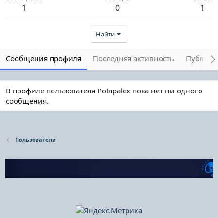
1
0
1
Найти
Сообщения профиля
Последняя активность
Публика
В профиле пользователя Potapalex пока нет ни одного
сообщения.
Пользователи