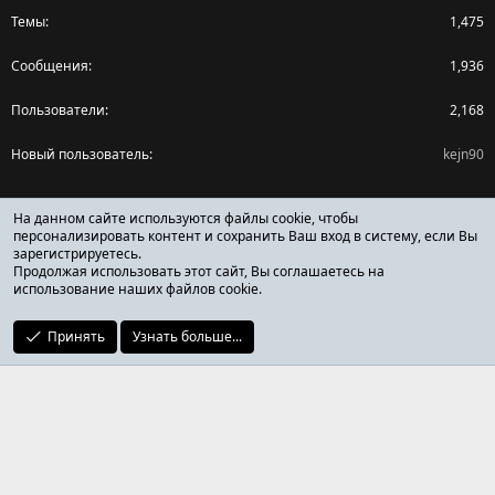
Темы
1,475
Сообщения
1,936
Пользователи
2,168
Новый пользователь
kejn90
Поделиться страницей
На данном сайте используются файлы cookie, чтобы
персонализировать контент и сохранить Ваш вход в систему, если Вы
зарегистрируетесь.
Facebook
X (Twitter)
Reddit
Pinterest
Tumblr
WhatsApp
Ссылка
Продолжая использовать этот сайт, Вы соглашаетесь на
использование наших файлов cookie.
Принять
Узнать больше...
ОТЗЫВЫ ОНЛАЙН ФОРУМ