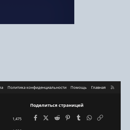
R
ла
Политика конфиденциальности
Помощь
Главная
S
S
Поделиться страницей
Facebook
X (Twitter)
Reddit
Pinterest
Tumblr
WhatsApp
Ссылка
1,475