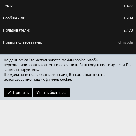
Темы
1,477
Сообщения
1,939
Пользователи
2,173
Новый пользователь
dimvoda
Поделиться страницей
На данном сайте используются файлы cookie, чтобы
персонализировать контент и сохранить Ваш вход в систему, если Вы
зарегистрируетесь.
Facebook
X (Twitter)
Reddit
Pinterest
Tumblr
WhatsApp
Ссылка
Продолжая использовать этот сайт, Вы соглашаетесь на
использование наших файлов cookie.
Принять
Узнать больше...
ОТЗЫВЫ ОНЛАЙН ФОРУМ