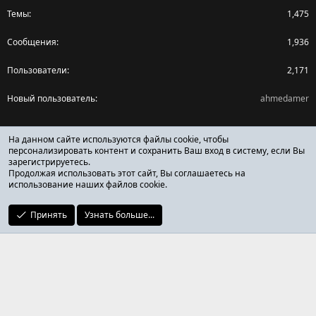
Темы
1,475
Сообщения
1,936
Пользователи
2,171
Новый пользователь
ahmedamer
Поделиться страницей
На данном сайте используются файлы cookie, чтобы
персонализировать контент и сохранить Ваш вход в систему, если Вы
зарегистрируетесь.
Facebook
X (Twitter)
Reddit
Pinterest
Tumblr
WhatsApp
Ссылка
Продолжая использовать этот сайт, Вы соглашаетесь на
использование наших файлов cookie.
Принять
Узнать больше...
ОТЗЫВЫ ОНЛАЙН ФОРУМ