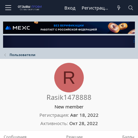
Вход
Регистрация
Пользователи
R
Rasik1478888
New member
Регистрация
Авг 18, 2022
Активность
Окт 28, 2022
Сообщения
Реакции
Баллы