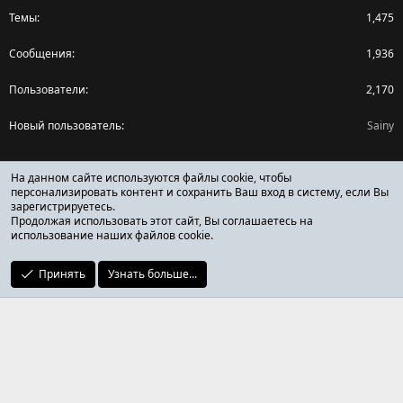
Темы
1,475
Сообщения
1,936
Пользователи
2,170
Новый пользователь
Sainy
Поделиться страницей
На данном сайте используются файлы cookie, чтобы
персонализировать контент и сохранить Ваш вход в систему, если Вы
зарегистрируетесь.
Facebook
X (Twitter)
Reddit
Pinterest
Tumblr
WhatsApp
Ссылка
Продолжая использовать этот сайт, Вы соглашаетесь на
использование наших файлов cookie.
Принять
Узнать больше...
ОТЗЫВЫ ОНЛАЙН ФОРУМ