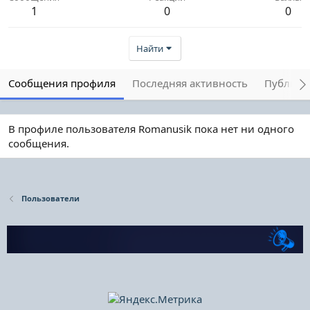
1
0
0
Найти
Сообщения профиля
Последняя активность
Публика
В профиле пользователя Romanusik пока нет ни одного
сообщения.
Пользователи