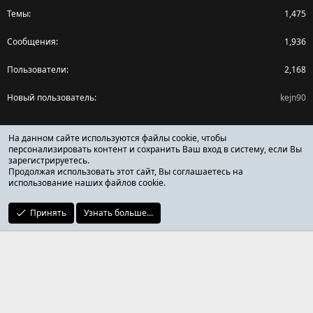
Темы
1,475
Сообщения
1,936
Пользователи
2,168
Новый пользователь
kejn90
Поделиться страницей
На данном сайте используются файлы cookie, чтобы
персонализировать контент и сохранить Ваш вход в систему, если Вы
зарегистрируетесь.
Facebook
X (Twitter)
Reddit
Pinterest
Tumblr
WhatsApp
Ссылка
Продолжая использовать этот сайт, Вы соглашаетесь на
использование наших файлов cookie.
Принять
Узнать больше...
ОТЗЫВЫ ОНЛАЙН ФОРУМ