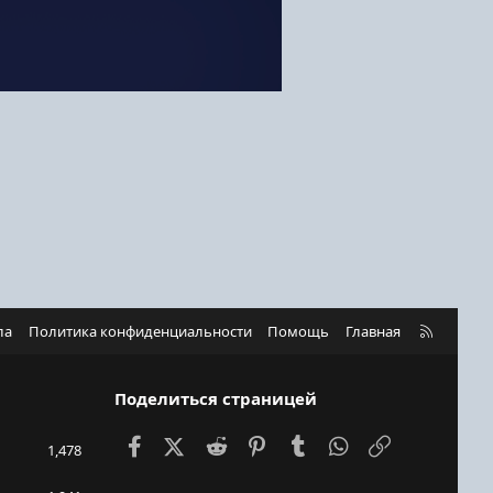
R
ла
Политика конфиденциальности
Помощь
Главная
S
S
Поделиться страницей
Facebook
X (Twitter)
Reddit
Pinterest
Tumblr
WhatsApp
Ссылка
1,478