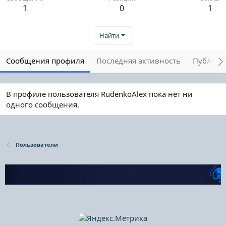
1
0
1
Найти
Сообщения профиля
Последняя активность
Публика
В профиле пользователя RudenkoAlex пока нет ни
одного сообщения.
Пользователи