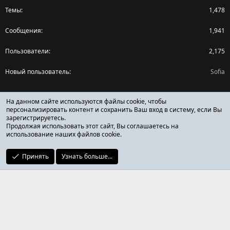
Темы
1,478
Сообщения
1,941
Пользователи
2,175
Новый пользователь
Sofia
Поделиться страницей
На данном сайте используются файлы cookie, чтобы
персонализировать контент и сохранить Ваш вход в систему, если Вы
зарегистрируетесь.
Facebook
X (Twitter)
Reddit
Pinterest
Tumblr
WhatsApp
Ссылка
Продолжая использовать этот сайт, Вы соглашаетесь на
использование наших файлов cookie.
Принять
Узнать больше...
ОТЗЫВЫ ОНЛАЙН ФОРУМ