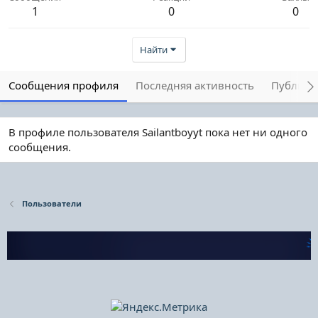
1
0
0
Найти
Сообщения профиля
Последняя активность
Публика
В профиле пользователя Sailantboyyt пока нет ни одного
сообщения.
Пользователи