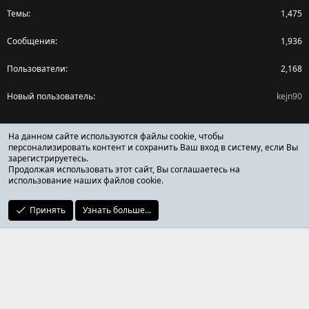
Темы
1,475
Сообщения
1,936
Пользователи
2,168
Новый пользователь
kejn90
Поделиться страницей
На данном сайте используются файлы cookie, чтобы
персонализировать контент и сохранить Ваш вход в систему, если Вы
зарегистрируетесь.
Facebook
X (Twitter)
Reddit
Pinterest
Tumblr
WhatsApp
Ссылка
Продолжая использовать этот сайт, Вы соглашаетесь на
использование наших файлов cookie.
Принять
Узнать больше...
ОТЗЫВЫ ОНЛАЙН ФОРУМ