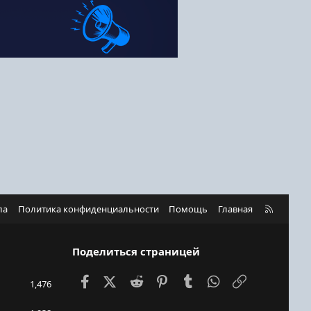
R
ла
Политика конфиденциальности
Помощь
Главная
S
S
Поделиться страницей
Facebook
X (Twitter)
Reddit
Pinterest
Tumblr
WhatsApp
Ссылка
1,476