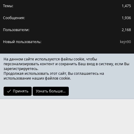
Темы
1,475
Сообщения
1,936
Пользователи
2,168
Новый пользователь
kejn90
Поделиться страницей
На данном сайте используются файлы cookie, чтобы
персонализировать контент и сохранить Ваш вход в систему, если Вы
зарегистрируетесь.
Facebook
X (Twitter)
Reddit
Pinterest
Tumblr
WhatsApp
Ссылка
Продолжая использовать этот сайт, Вы соглашаетесь на
использование наших файлов cookie.
Принять
Узнать больше...
ОТЗЫВЫ ОНЛАЙН ФОРУМ