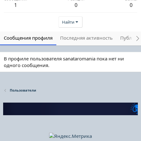
1
0
0
Найти
Сообщения профиля
Последняя активность
Публика
В профиле пользователя sanataromania пока нет ни
одного сообщения.
Пользователи