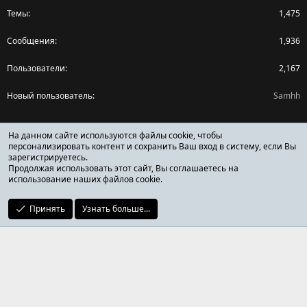
Темы
1,475
Сообщения
1,936
Пользователи
2,167
Новый пользователь
Samhh
Поделиться страницей
На данном сайте используются файлы cookie, чтобы
персонализировать контент и сохранить Ваш вход в систему, если Вы
зарегистрируетесь.
Facebook
X (Twitter)
Reddit
Pinterest
Tumblr
WhatsApp
Ссылка
Продолжая использовать этот сайт, Вы соглашаетесь на
использование наших файлов cookie.
Принять
Узнать больше...
ОТЗЫВЫ ОНЛАЙН ФОРУМ