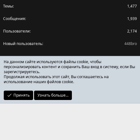
Темы
1,477
Сообщения
1,939
Пользователи
2,174
Новый пользователь
448bro
Поделиться страницей
На данном сайте используются файлы cookie, чтобы
персонализировать контент и сохранить Ваш вход в систему, если Вы
зарегистрируетесь.
Facebook
X (Twitter)
Reddit
Pinterest
Tumblr
WhatsApp
Ссылка
Продолжая использовать этот сайт, Вы соглашаетесь на
использование наших файлов cookie.
Принять
Узнать больше...
ОТЗЫВЫ ОНЛАЙН ФОРУМ