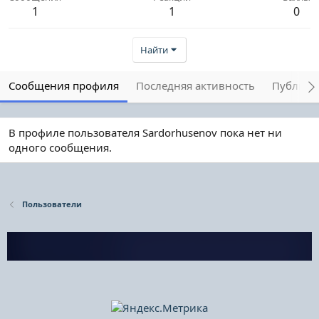
1
1
0
Найти
Сообщения профиля
Последняя активность
Публика
В профиле пользователя Sardorhusenov пока нет ни
одного сообщения.
Пользователи