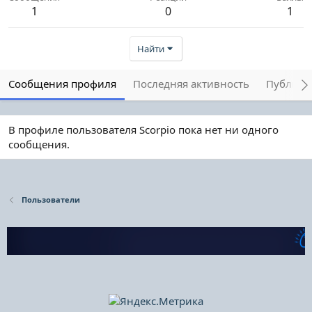
1
0
1
Найти
Сообщения профиля
Последняя активность
Публика
В профиле пользователя Scorpio пока нет ни одного
сообщения.
Пользователи