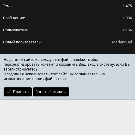
Темы
1,475
Сообщения
1,936
Пользователи
2,166
Новый пользователь
MarianoDel
Поделиться страницей
На данном сайте используются файлы cookie, чтобы
персонализировать контент и сохранить Ваш вход в систему, если Вы
зарегистрируетесь.
Facebook
X (Twitter)
Reddit
Pinterest
Tumblr
WhatsApp
Ссылка
Продолжая использовать этот сайт, Вы соглашаетесь на
использование наших файлов cookie.
Принять
Узнать больше...
ОТЗЫВЫ ОНЛАЙН ФОРУМ