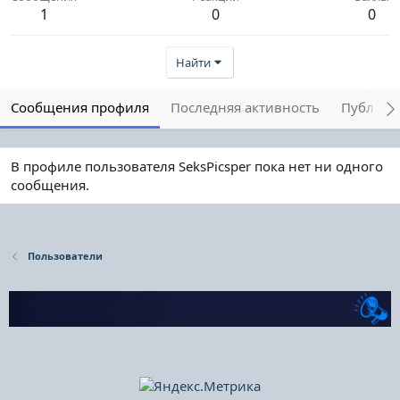
1
0
0
Найти
Сообщения профиля
Последняя активность
Публика
В профиле пользователя SeksPicsper пока нет ни одного
сообщения.
Пользователи