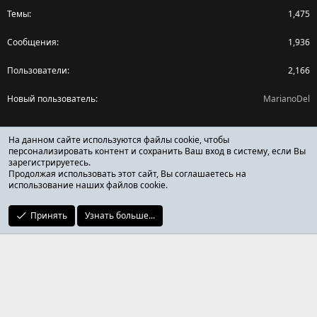
Темы
1,475
Сообщения
1,936
Пользователи
2,166
Новый пользователь
MarianoDel
Поделиться страницей
На данном сайте используются файлы cookie, чтобы
персонализировать контент и сохранить Ваш вход в систему, если Вы
зарегистрируетесь.
Facebook
X (Twitter)
Reddit
Pinterest
Tumblr
WhatsApp
Ссылка
Продолжая использовать этот сайт, Вы соглашаетесь на
использование наших файлов cookie.
Принять
Узнать больше...
ОТЗЫВЫ ОНЛАЙН ФОРУМ