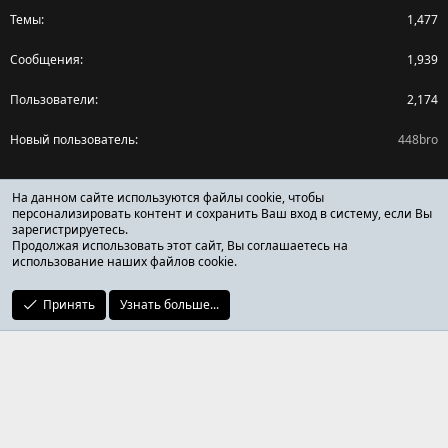
Темы
1,477
Сообщения
1,939
Пользователи
2,174
Новый пользователь
448bro
Поделиться страницей
На данном сайте используются файлы cookie, чтобы
персонализировать контент и сохранить Ваш вход в систему, если Вы
зарегистрируетесь.
Facebook
X (Twitter)
Reddit
Pinterest
Tumblr
WhatsApp
Ссылка
Продолжая использовать этот сайт, Вы соглашаетесь на
использование наших файлов cookie.
Принять
Узнать больше...
ОТЗЫВЫ ОНЛАЙН ФОРУМ