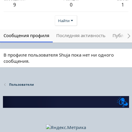
9
0
1
Найти
Сообщения профиля
Последняя активность
Публика
В профиле пользователя Shuja пока нет ни одного
сообщения.
Пользователи