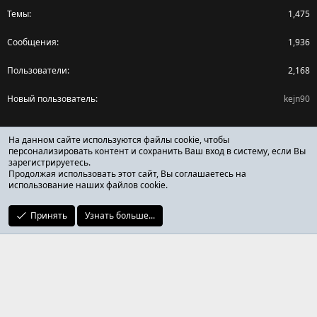
Темы
1,475
Сообщения
1,936
Пользователи
2,168
Новый пользователь
kejn90
Поделиться страницей
На данном сайте используются файлы cookie, чтобы
персонализировать контент и сохранить Ваш вход в систему, если Вы
зарегистрируетесь.
Facebook
X (Twitter)
Reddit
Pinterest
Tumblr
WhatsApp
Ссылка
Продолжая использовать этот сайт, Вы соглашаетесь на
использование наших файлов cookie.
Принять
Узнать больше...
ОТЗЫВЫ ОНЛАЙН ФОРУМ