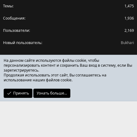
Темы
1,475
Сообщения
1,936
Пользователи
2,169
Новый пользователь
Bukhari
Поделиться страницей
На данном сайте используются файлы cookie, чтобы
персонализировать контент и сохранить Ваш вход в систему, если Вы
зарегистрируетесь.
Facebook
X (Twitter)
Reddit
Pinterest
Tumblr
WhatsApp
Ссылка
Продолжая использовать этот сайт, Вы соглашаетесь на
использование наших файлов cookie.
Принять
Узнать больше...
ОТЗЫВЫ ОНЛАЙН ФОРУМ