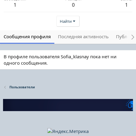
1
0
1
Найти
Сообщения профиля
Последняя активность
Публика
В профиле пользователя Sofia_klasnay пока нет ни
одного сообщения.
Пользователи