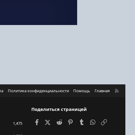
R
ла
Политика конфиденциальности
Помощь
Главная
S
S
Поделиться страницей
Facebook
X (Twitter)
Reddit
Pinterest
Tumblr
WhatsApp
Ссылка
1,475