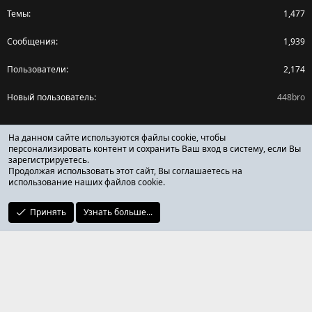
Темы
1,477
Сообщения
1,939
Пользователи
2,174
Новый пользователь
448bro
Поделиться страницей
На данном сайте используются файлы cookie, чтобы
персонализировать контент и сохранить Ваш вход в систему, если Вы
зарегистрируетесь.
Facebook
X (Twitter)
Reddit
Pinterest
Tumblr
WhatsApp
Ссылка
Продолжая использовать этот сайт, Вы соглашаетесь на
использование наших файлов cookie.
Принять
Узнать больше...
ОТЗЫВЫ ОНЛАЙН ФОРУМ