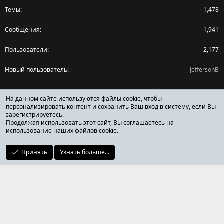
Темы
1,478
Сообщения
1,941
Пользователи
2,177
Новый пользователь
JeffersonB
Поделиться страницей
На данном сайте используются файлы cookie, чтобы
персонализировать контент и сохранить Ваш вход в систему, если Вы
зарегистрируетесь.
Facebook
X (Twitter)
Reddit
Pinterest
Tumblr
WhatsApp
Ссылка
Продолжая использовать этот сайт, Вы соглашаетесь на
использование наших файлов cookie.
Принять
Узнать больше...
ОТЗЫВЫ ОНЛАЙН ФОРУМ