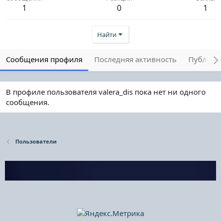
1
0
1
Найти
Сообщения профиля
Последняя активность
Публика
В профиле пользователя valera_dis пока нет ни одного
сообщения.
Пользователи