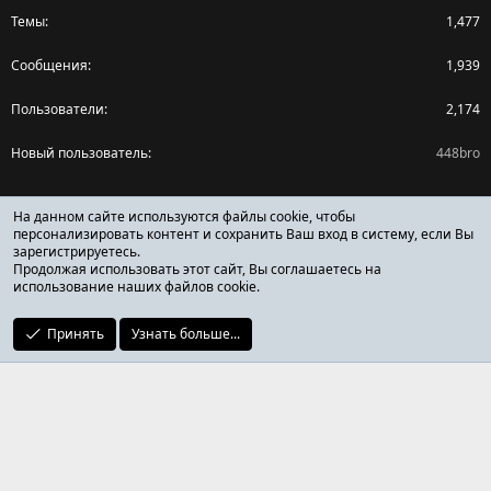
Темы
1,477
Сообщения
1,939
Пользователи
2,174
Новый пользователь
448bro
Поделиться страницей
На данном сайте используются файлы cookie, чтобы
персонализировать контент и сохранить Ваш вход в систему, если Вы
зарегистрируетесь.
Facebook
X (Twitter)
Reddit
Pinterest
Tumblr
WhatsApp
Ссылка
Продолжая использовать этот сайт, Вы соглашаетесь на
использование наших файлов cookie.
Принять
Узнать больше...
ОТЗЫВЫ ОНЛАЙН ФОРУМ