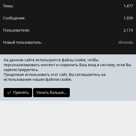
Темы
1,477
Сообщения
1,939
Пользователи
2,173
Новый пользователь
dimvoda
Поделиться страницей
На данном сайте используются файлы cookie, чтобы
персонализировать контент и сохранить Ваш вход в систему, если Вы
зарегистрируетесь.
Facebook
X (Twitter)
Reddit
Pinterest
Tumblr
WhatsApp
Ссылка
Продолжая использовать этот сайт, Вы соглашаетесь на
использование наших файлов cookie.
Принять
Узнать больше...
ОТЗЫВЫ ОНЛАЙН ФОРУМ