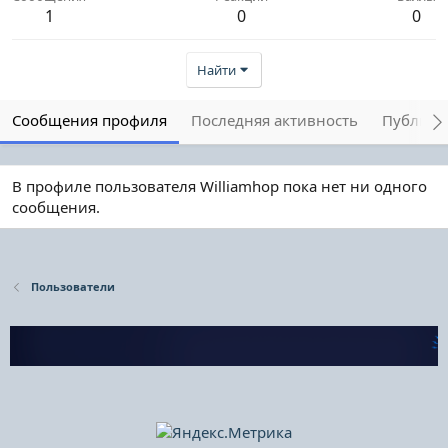
1
0
0
Найти
Сообщения профиля
Последняя активность
Публика
В профиле пользователя Williamhop пока нет ни одного
сообщения.
Пользователи