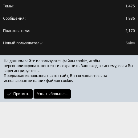
Темы
1,475
Сообщения
1,936
Пользователи
2,170
Новый пользователь
Sainy
Поделиться страницей
На данном сайте используются файлы cookie, чтобы
персонализировать контент и сохранить Ваш вход в систему, если Вы
зарегистрируетесь.
Facebook
X (Twitter)
Reddit
Pinterest
Tumblr
WhatsApp
Ссылка
Продолжая использовать этот сайт, Вы соглашаетесь на
использование наших файлов cookie.
Принять
Узнать больше...
ОТЗЫВЫ ОНЛАЙН ФОРУМ