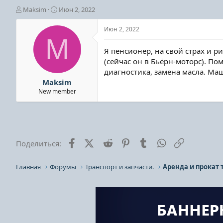
А
Д
Maksim
Июн 2, 2022
в
а
т
т
Июн 2, 2022
о
а
M
р
н
Я пенсионер, на свой страх и р
т
а
(сейчас он в Бьёрн-моторс). П
е
ч
диагностика, замена масла. Маш
м
а
ы
л
Maksim
а
New member
Facebook
X (Twitter)
Reddit
Pinterest
Tumblr
WhatsApp
Ссылка
Поделиться:
Главная
Форумы
Транспорт и запчасти.
Аренда и прокат 