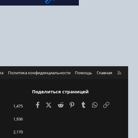
R
ла
Политика конфиденциальности
Помощь
Главная
S
S
Поделиться страницей
Facebook
X (Twitter)
Reddit
Pinterest
Tumblr
WhatsApp
Ссылка
1,475
1,936
2,170