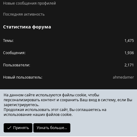
Новые сообщения профилей
Последняя активность
Статистика форума
Темы
1,475
Сообщения
1,936
Пользователи
2,171
Новый пользователь
ahmedamer
Поделиться страницей
На данном сайте используются файлы cookie, чтобы
персонализировать контент и сохранить Ваш вход в систему, если Вы
зарегистрируетесь.
Facebook
X (Twitter)
Reddit
Pinterest
Tumblr
WhatsApp
Ссылка
Продолжая использовать этот сайт, Вы соглашаетесь на
использование наших файлов cookie.
Принять
Узнать больше...
ОТЗЫВЫ ОНЛАЙН ФОРУМ