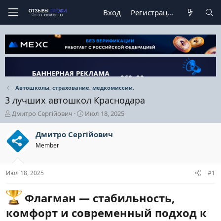
Вход
Регистрация
Автошколы, страхование, медкомиссии.
3 лучших автошкол Краснодара
А
Д
Дмитро Сергійович
Июл 18, 2025
в
а
т
т
Дмитро Сергійович
о
а
Member
р
н
т
а
е
ч
Июл 18, 2025
#1
м
а
ы
л
а
Флагман — стабильность,
комфорт и современный подход к