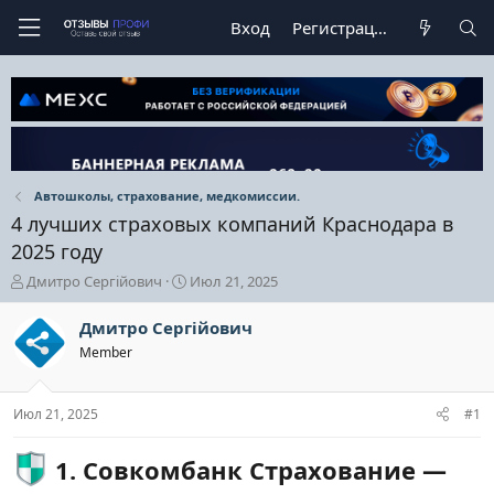
Вход
Регистрация
Автошколы, страхование, медкомиссии.
4 лучших страховых компаний Краснодара в
2025 году
А
Д
Дмитро Сергійович
Июл 21, 2025
в
а
т
т
Дмитро Сергійович
о
а
Member
р
н
т
а
е
ч
Июл 21, 2025
#1
м
а
ы
л
а
1. Совкомбанк Страхование —