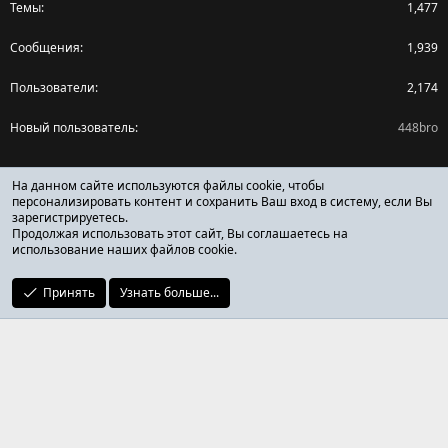
Темы
1,477
Сообщения
1,939
Пользователи
2,174
Новый пользователь
448bro
Поделиться страницей
На данном сайте используются файлы cookie, чтобы
персонализировать контент и сохранить Ваш вход в систему, если Вы
зарегистрируетесь.
Facebook
X (Twitter)
Reddit
Pinterest
Tumblr
WhatsApp
Ссылка
Продолжая использовать этот сайт, Вы соглашаетесь на
использование наших файлов cookie.
Принять
Узнать больше...
ОТЗЫВЫ ОНЛАЙН ФОРУМ