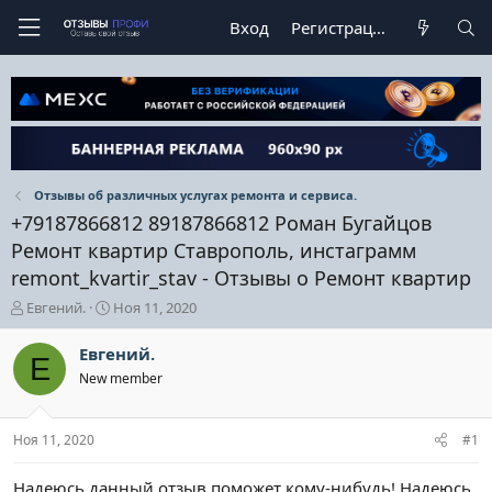
Вход
Регистрация
Отзывы об различных услугах ремонта и сервиса.
+79187866812 89187866812 Роман Бугайцов
Ремонт квартир Ставрополь, инстаграмм
remont_kvartir_stav - Отзывы о Ремонт квартир
А
Д
Евгений.
Ноя 11, 2020
в
а
т
т
Евгений.
Е
о
а
New member
р
н
т
а
е
ч
Ноя 11, 2020
#1
м
а
ы
л
а
Надеюсь данный отзыв поможет кому-нибудь! Надеюсь