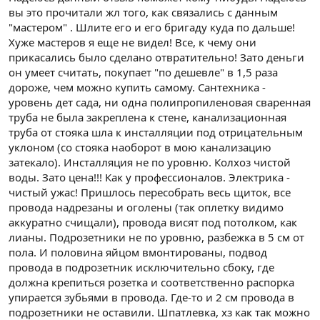
вы это прочитали жл того, как связались с данным
"мастером" . Шлите его и его бригаду куда по дальше!
Хуже мастеров я еще не видел! Все, к чему они
прикасались было сделано отвратительно! Зато деньги
он умеет считать, покупает "по дешевле" в 1,5 раза
дороже, чем можно купить самому. Сантехника -
уровень дет сада, ни одна полипропиленовая сваренная
труба не была закреплена к стене, канализационная
труба от стояка шла к инсталляции под отрицательным
уклоном (со стояка наоборот в мою канализацию
затекало). Инсталляция не по уровню. Колхоз чистой
воды. Зато цена!!! Как у профессионалов. Электрика -
чистый ужас! Пришлось пересобрать весь щиток, все
провода надрезаны и оголены (так оплетку видимо
аккуратно счищали), провода висят под потолком, как
лианы. Подрозетники не по уровню, разбежка в 5 см от
пола. И половина яйцом вмонтированы, подвод
провода в подрозетник исключительно сбоку, где
должна крепиться розетка и соответственно распорка
упирается зубьями в провода. Где-то и 2 см провода в
подрозетники не оставили. Шпатлевка, хз как так можно