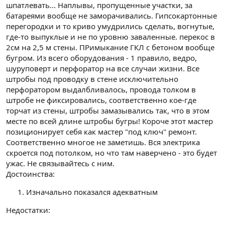
шпатлевать... Наплывы, пропущенные участки, за
батареями вообще не заморачивались. Гипсокартонные
перегородки и то криво умудрились сделать, вогнутые,
где-то выпуклые и не по уровню заваленные. перекос в
2см на 2,5 м стены. ПРимыкание ГКЛ с бетоном вообще
бугром. Из всего оборудования - 1 правило, ведро,
шуруповерт и перфоратор на все случаи жизни. Все
штробы под проводку в стене исключительно
перфоратором выдалбливалось, провода толком в
штробе не фиксировались, соответственно кое-где
торчат из стены, штробы замазывались так, что в этом
месте по всей длине штробы бугры! Короче этот мастер
позиционирует себя как мастер "под ключ" ремонт.
Соответственно многое не заметишь. Вся электрика
скроется под потолком, но что там наверчено - это будет
ужас. Не связывайтесь с ним.
Достоинства:
Изначально показался адекватным
Недостатки: