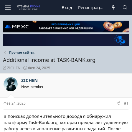
Вход
Регистрация
Прочие сайты.
Additional income at TASK-BANK.org
А
Д
ZICHEN
Фев 24, 2025
в
а
т
т
ZICHEN
о
а
New member
р
н
т
а
е
ч
Фев 24, 2025
#1
м
а
ы
л
а
В поисках дополнительного дохода я обнаружил
платформу Task-Bank.org, которая предлагает удаленную
работу через выполнение различных заданий. После