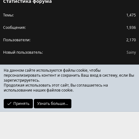
Статистика форума
Темы
1,475
Сообщения
1,936
Пользователи
2,170
Новый пользователь
Sainy
Поделиться страницей
На данном сайте используются файлы cookie, чтобы
персонализировать контент и сохранить Ваш вход в систему, если Вы
зарегистрируетесь.
Facebook
X (Twitter)
Reddit
Pinterest
Tumblr
WhatsApp
Ссылка
Продолжая использовать этот сайт, Вы соглашаетесь на
использование наших файлов cookie.
Принять
Узнать больше...
ОТЗЫВЫ ОНЛАЙН ФОРУМ