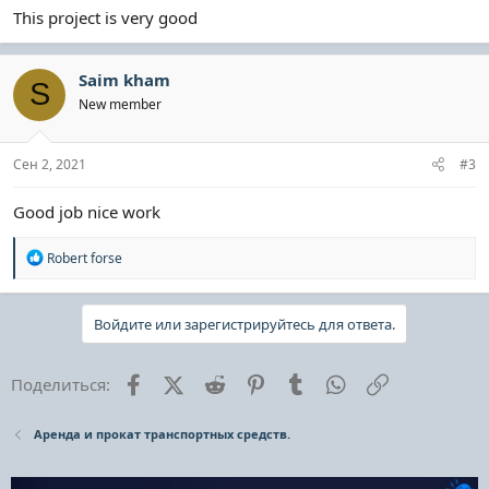
This project is very good
Saim kham
S
New member
Сен 2, 2021
#3
Good job nice work
Р
Robert forse
е
а
к
Войдите или зарегистрируйтесь для ответа.
ц
и
и
:
Facebook
X (Twitter)
Reddit
Pinterest
Tumblr
WhatsApp
Ссылка
Поделиться:
Аренда и прокат транспортных средств.