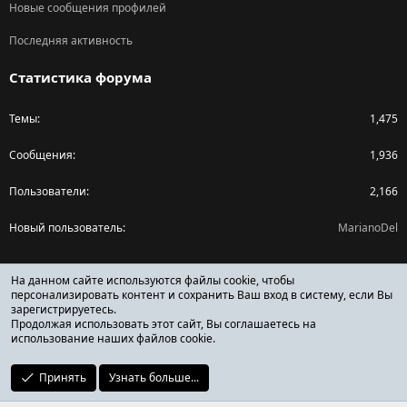
Новые сообщения профилей
Последняя активность
Статистика форума
Темы
1,475
Сообщения
1,936
Пользователи
2,166
Новый пользователь
MarianoDel
Поделиться страницей
На данном сайте используются файлы cookie, чтобы
персонализировать контент и сохранить Ваш вход в систему, если Вы
зарегистрируетесь.
Facebook
X (Twitter)
Reddit
Pinterest
Tumblr
WhatsApp
Ссылка
Продолжая использовать этот сайт, Вы соглашаетесь на
использование наших файлов cookie.
Принять
Узнать больше...
ОТЗЫВЫ ОНЛАЙН ФОРУМ