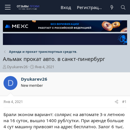
Вход
Регистрация
Аренда и прокат транспортных средств.
Альмак прокат авто. в санкт-пинербург
А
Д
Dyukarev26
Янв 4, 2021
в
а
т
т
Dyukarev26
D
о
а
New member
р
н
т
а
е
ч
Янв 4, 2021
#1
м
а
ы
л
а
Брали эконом вариант: солярис на автомате 3-х летнюю
на 16 суток, вышло 1400 руб/сутки. При аренде больше
4 сут машину привозят на адрес бесплатно. Залог 6 тыс.