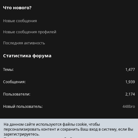
Что нового?
Новые сообщения
Новые сообщения профилей
Последняя активность
Статистика форума
Темы
1,477
Сообщения
1,939
Пользователи
2,174
Новый пользователь
448bro
Поделиться страницей
На данном сайте используются файлы cookie, чтобы
персонализировать контент и сохранить Ваш вход в систему, если Вы
зарегистрируетесь.
Facebook
X (Twitter)
Reddit
Pinterest
Tumblr
WhatsApp
Ссылка