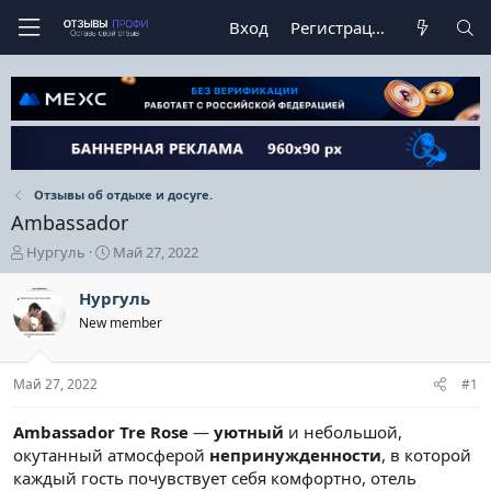
Вход
Регистрация
Отзывы об отдыхе и досуге.
Ambassador
А
Д
Нургуль
Май 27, 2022
в
а
т
т
Нургуль
о
а
New member
р
н
т
а
е
ч
Май 27, 2022
#1
м
а
ы
л
а
Ambassador Tre Rose
—
уютный
и небольшой,
окутанный атмосферой
непринужденности
, в которой
каждый гость почувствует себя комфортно, отель