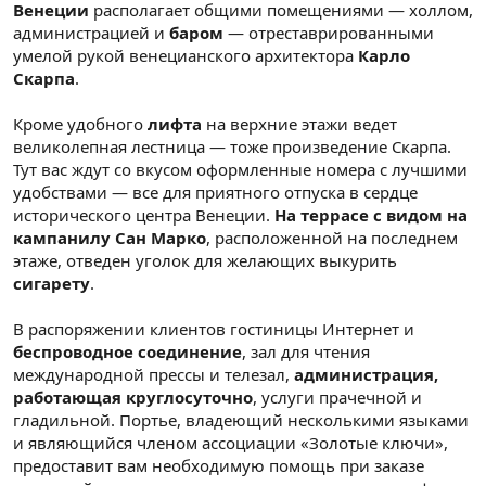
Венеции
располагает общими помещениями — холлом,
администрацией и
баром
— отреставрированными
умелой рукой венецианского архитектора
Карло
Скарпа
.
Кроме удобного
лифта
на верхние этажи ведет
великолепная лестница — тоже произведение Скарпа.
Тут вас ждут со вкусом оформленные номера с лучшими
удобствами — все для приятного отпуска в сердце
исторического центра Венеции.
На террасе с видом на
кампанилу Сан Марко
, расположенной на последнем
этаже, отведен уголок для желающих выкурить
сигарету
.
В распоряжении клиентов гостиницы Интернет и
беспроводное соединение
, зал для чтения
международной прессы и телезал,
администрация,
работающая круглосуточно
, услуги прачечной и
гладильной. Портье, владеющий несколькими языками
и являющийся членом ассоциации «Золотые ключи»,
предоставит вам необходимую помощь при заказе