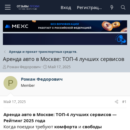
Вход
Регистрация
Аренда и прокат транспортных средств.
Аренда авто в Москве: ТОП-4 лучших сервисов
А
Д
Роман Федорович
Май 17, 2025
в
а
т
т
Роман Федорович
Р
о
а
Member
р
н
т
а
е
ч
Май 17, 2025
#1
м
а
ы
л
а
Аренда авто в Москве: ТОП-4 лучших сервисов —
Рейтинг 2025 года
Когда поездки требуют
комфорта
и
свободы