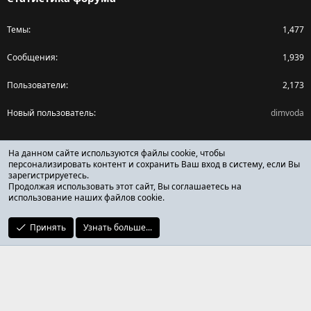
Темы
1,477
Сообщения
1,939
Пользователи
2,173
Новый пользователь
dimvoda
Поделиться страницей
На данном сайте используются файлы cookie, чтобы
персонализировать контент и сохранить Ваш вход в систему, если Вы
зарегистрируетесь.
Facebook
X (Twitter)
Reddit
Pinterest
Tumblr
WhatsApp
Ссылка
Продолжая использовать этот сайт, Вы соглашаетесь на
использование наших файлов cookie.
Принять
Узнать больше...
ОТЗЫВЫ ОНЛАЙН ФОРУМ