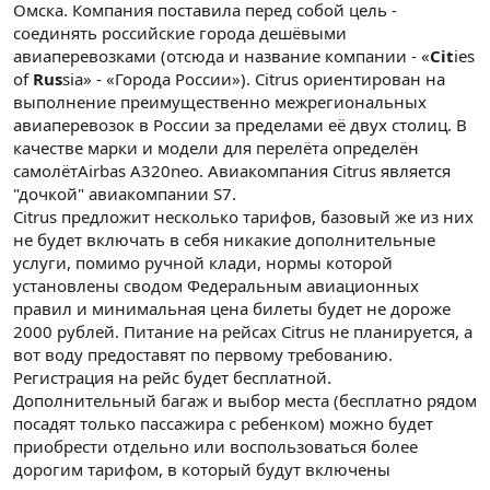
Омска. Компания поставила перед собой цель -
соединять российские города дешёвыми
авиаперевозками (отсюда и название компании - «
Cit
ies
of
Rus
sia» - «Города России»). Citrus ориентирован на
выполнение преимущественно межрегиональных
авиаперевозок в России за пределами её двух столиц. В
качестве марки и модели для перелёта определён
самолётAirbas A320neo. Авиакомпания Citrus является
"дочкой" авиакомпании S7.
Citrus предложит несколько тарифов, базовый же из них
не будет включать в себя никакие дополнительные
услуги, помимо ручной клади, нормы которой
установлены сводом Федеральным авиационных
правил и минимальная цена билеты будет не дороже
2000 рублей. Питание на рейсах Citrus не планируется, а
вот воду предоставят по первому требованию.
Регистрация на рейс будет бесплатной.
Дополнительный багаж и выбор места (бесплатно рядом
посадят только пассажира с ребенком) можно будет
приобрести отдельно или воспользоваться более
дорогим тарифом, в который будут включены