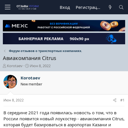
Вход
Регистрация
Форум отзывов о транспортных компаниях.
Авиакомпания Citrus
А
Д
Korotaev
Июн 8, 2022
в
а
т
т
Korotaev
о
а
New member
р
н
т
а
е
ч
Июн 8, 2022
#1
м
а
ы
л
а
В середине 2021 года появилась новость о том, что в
России появится новый лоукостер - авиакомпания Citrus,
которая будет базироваться в аэропортах Казани и