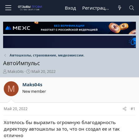
Вход
Регистрация
Автошколы, страхование, медкомиссии.
АвтоИмпульс
А
Д
Maks04s
Май 20, 2022
в
а
т
т
Maks04s
M
о
а
New member
р
н
т
а
е
ч
Май 20, 2022
#1
м
а
ы
л
а
Хотелось бы выразить огромную благодарность
директору автошколы за то, что он создал ее и так
отлично