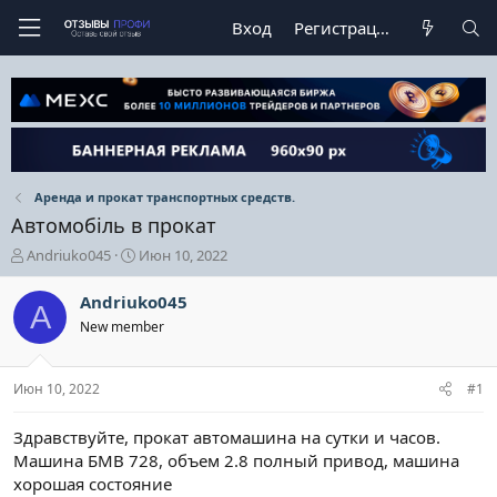
Вход
Регистрация
Аренда и прокат транспортных средств.
Автомобіль в прокат
А
Д
Andriuko045
Июн 10, 2022
в
а
т
т
Andriuko045
A
о
а
New member
р
н
т
а
е
ч
Июн 10, 2022
#1
м
а
ы
л
а
Здравствуйте, прокат автомашина на сутки и часов.
Машина БМВ 728, объем 2.8 полный привод, машина
хорошая состояние