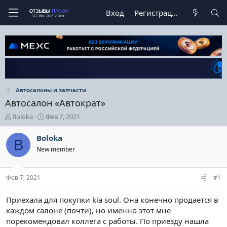
Вход
Регистрация
Автосалоны и запчасти.
Автосалон «Автократ»
А
Д
Boloka
Фев 7, 2021
в
а
т
т
Boloka
B
о
а
New member
р
н
т
а
е
ч
Фев 7, 2021
#1
м
а
ы
л
а
Приехала для покупки kia soul. Она конечно продается в
каждом салоне (почти), но именно этот мне
порекомендовал коллега с работы. По приезду нашла