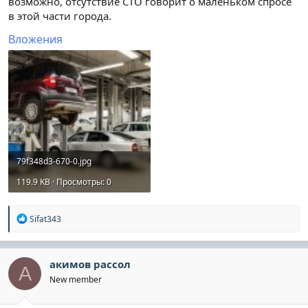
возможно, отсутствие СТО говорит о маленьком спросе
в этой части города.
Вложения
79f348d3-670-0.jpg
119.9 KB · Просмотры: 0
Р
Sifat343
е
а
к
ц
акимов рассол
А
и
New member
и
: