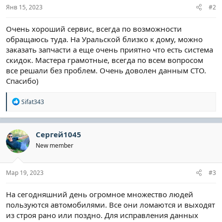
Янв 15, 2023
#2
Очень хороший сервис, всегда по возможности
обращаюсь туда. На Уральской близко к дому, можно
заказать запчасти а еще очень приятно что есть система
скидок. Мастера грамотные, всегда по всем вопросом
все решали без проблем. Очень доволен данным СТО.
Спасибо)
Р
Sifat343
е
а
к
ц
Сергей1045
и
New member
и
:
Мар 19, 2023
#3
На сегодняшний день огромное множество людей
пользуются автомобилями. Все они ломаются и выходят
из строя рано или поздно. Для исправления данных