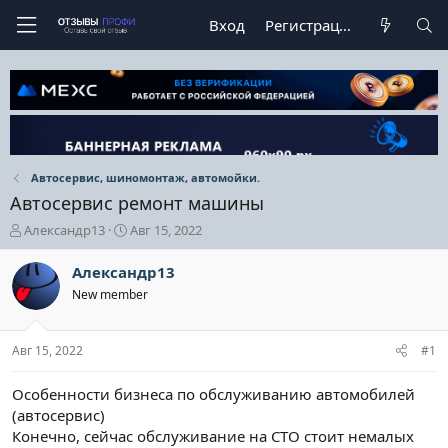
Вход
Регистрация
Автосервис, шиномонтаж, автомойки.
Автосервис ремонт машины
А
Д
Александр13
Авг 15, 2022
в
а
т
т
Александр13
о
а
New member
р
н
т
а
е
ч
Авг 15, 2022
#1
м
а
ы
л
а
Особенности бизнеса по обслуживанию автомобилей
(автосервис)
Конечно, сейчас обслуживание на СТО стоит немалых