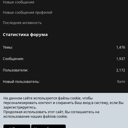
Новые сообщения
Новые сообщения профилей
Последняя активность
Статистика форума
Темы
1,476
Сообщения
1,937
Пользователи
2,172
Новый пользователь
Rami
Поделиться страницей
На данном сайте используются файлы cookie, чтобы
персонализировать контент и сохранить Ваш вход в систему, если Вы
зарегистрируетесь.
Facebook
X (Twitter)
Reddit
Pinterest
Tumblr
WhatsApp
Ссылка
Продолжая использовать этот сайт, Вы соглашаетесь на
использование наших файлов cookie.