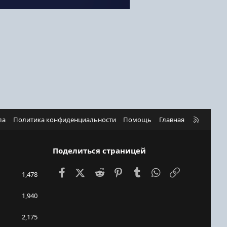
R
ла
Политика конфиденциальности
Помощь
Главная
S
S
Поделиться страницей
Facebook
X (Twitter)
Reddit
Pinterest
Tumblr
WhatsApp
Ссылка
1,478
1,940
2,175