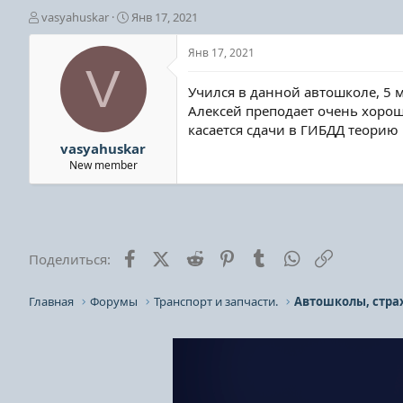
А
Д
vasyahuskar
Янв 17, 2021
в
а
т
т
Янв 17, 2021
о
а
V
р
н
Учился в данной автошколе, 5 м
т
а
Алексей преподает очень хорошо
е
ч
касается сдачи в ГИБДД теорию и
м
а
ы
л
vasyahuskar
а
New member
Facebook
X (Twitter)
Reddit
Pinterest
Tumblr
WhatsApp
Ссылка
Поделиться:
Главная
Форумы
Транспорт и запчасти.
Автошколы, стра