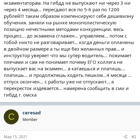
экзаментаторам. На гибдд не выпускают ни через 3 ни
через 4 месяца... пересдают все по 5-6 раз по 1200
рублей!!! таким образом компенсируют себе дешивизну
обучения. заняли на рынке монополистическую
позицию нечестными методами конкуренции. весь
процесс... до экзамена сглажен... управляем... потом с
тобой никто не разговаривает... когда деньги оплачены
в двойном размере а ты еще без желанных прав... и
инструктор уверяет что мы супер водитель... пожимает
плечами и сам не понимает почему ЕГО коллега не
выпускает вас на экзамен... а катаешься и платишь...
платишь... и продолжпешь ходить пешком...4 месяца ...
отпуск окончен... с работы уже не отпускают... а
перекресток издевается... намерена сообщить в сми и
гибдд г. омска
ceresad
C
Member
Мар 15, 2021
#2