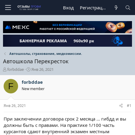
Вход
Регистрация
Автошколы, страхование, медкомиссии.
Автошкола Перекресток
А
Д
forbddae
Янв 26, 2021
в
а
т
т
forbddae
F
о
а
New member
р
н
т
а
е
ч
Янв 26, 2021
#1
м
а
ы
л
а
При заключении договора срок 2 месяца ... гибдд и вы
должны быть с правами. На практике 1/100 часть
курсантов сдают внутренний экзамен местным