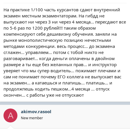
На практике 1/100 часть курсантов сдают внутренний
экзамен местным экзаментаторам. На гибдд не
выпускают ни через 3 ни через 4 месяца... пересдают все
по 5-6 раз по 1200 рублей!!! таким образом
компенсируют себе дешивизну обучения. заняли на
рынке монополистическую позицию нечестными
методами конкуренции. весь процесс... до экзамена
сглажен... управляем... потом с тобой никто не
разговаривает... когда деньги оплачены в двойном
размере а ты еще без желанных прав... и инструктор
уверяет что мы супер водитель... пожимает плечами и
сам не понимает почему ЕГО коллега не выпускает вас
на экзамен... а катаешься и платишь... платишь... и
продолжпешь ходить пешком...4 месяца ... отпуск
окончен... с работы уже не отпускают
akimov.rasool
A
New member