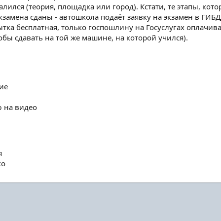
лился (теория, площадка или город). Кстати, те этапы, кото
 экзамена сданы - автошкола подаёт заявку на экзамен в ГИ
тка бесплатная, только госпошлину на Госуслугах оплачива
тобы сдавать на той же машине, на которой учился).
ие
 на видео
я
ко