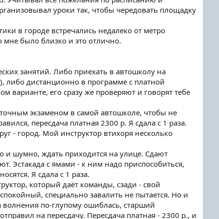
организовывал уроки так, чтобы чередовать площадку
тики в городе встречались недалеко от метро
 мне было близко и это отлично.
еских занятий. Либо приехать в автошколу на
о), либо дистанционно в программе с платной
ом варианте, его сразу же проверяют и говорят тебе
уточным экзаменом в самой автошколе, чтобы не
авился, пересдача платная 2300 р. Я сдала с 1 раза.
руг - город. Мой инструктор втихоря несколько
но и шумно, ждать приходится на улице. Сдают
т. Эстакада с ямами - к ним надо приспособиться,
сятся. Я сдала с 1 раза.
руктор, который даёт команды, сзади - свой
спокойный, специально завалить не пытается. Но и
-за волнения по-глупому ошиблась, старший
отправил на пересдачу. Пересдача платная - 2300 р., и