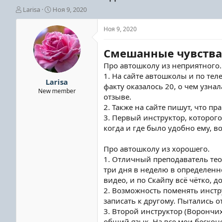
А
Д
Larisa
Ноя 9, 2020
в
а
т
т
Ноя 9, 2020
о
а
р
н
Смешанные чувства
т
а
е
ч
Про автошколу из неприятного.
м
а
1. На сайте автошколы и по тел
ы
л
Larisa
факту оказалось 20, о чем узна
а
New member
отзыве.
2. Также на сайте пишут, что п
3. Первый инструктор, которог
когда и где было удобно ему, в
Про автошколу из хорошего.
1. Отличный преподаватель тео
три дня в неделю в определенн
видео, и по Скайпу всё чётко,
2. Возможность поменять инстр
записать к другому. Пытались о
3. Второй инструктор (Ворончи
общий язык. На все мои бескон