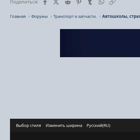
Facebook
X (Twitter)
Reddit
Pinterest
Tumblr
WhatsApp
Ссылка
Поделиться:
Главная
Форумы
Транспорт и запчасти.
Автошколы, стра
Выбор стиля
Изменить ширина
Русский(RU)