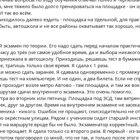
 мне тяжело было долго тренироваться на площадке - он 
 так во всём.
иходилось далеко ездить - площадка на Удельной, для прак
ыть, автошкола и не все районы охватывает так хорошо, но
 экзамен по теории. Его надо сдать перед началом практич
часу до трёх (не самое удобное время, да и выбора никаког
 приезжала в автошколу. Приходишь, решаешь тест в бумажн
, тратишь только своё время. Я сдала с 1 раза.
ии можно сдать заранее. Я сдавала одновременно с промеж
шь тест на компьютере. И не один, а два билета. Если не спр
 проходит возле метро Автово - там площадка, и там же вок
шрутам сдачи внутреннего экзамена. Это очень помогло.
утра во вторник или пятницу. Площадка под ЗСД, там ветре
, друг за другом. Время на внутреннем экзамене не засекаю
еника - никого. Ошибок не прощают, снисходительно не отно
 по окрестным улицам. Рядом с учеником сидит старший инст
т на маршруте вроде бы не было. Экзаменатор корректный, 
не прощает. Я сдала только со второго раза. В первый - из
отом проговорил со мной, что не так, и только после этого 