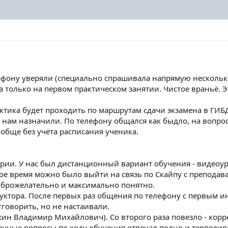
ефону уверяли (специально спрашивала напрямую несколько 
ла только на первом практическом занятии. Чистое враньё. 
рактика будет проходить по маршрутам сдачи экзамена в ГИБД
о нам назначили. По телефону общался как быдло, на вопро
ообще без учёта расписания ученика.
рии. У нас был дистанционный вариант обучения - видеоур
ое время можно было выйти на связь по Скайпу с преподава
 доброжелательно и максимально понятно.
уктора. После первых раз общения по телефону с первым и
тговорить, но не настаивали.
хин Владимир Михайлович). Со второго раза повезло - кор
ечные вопросы по ходу обучения отвечал полно и терпелив