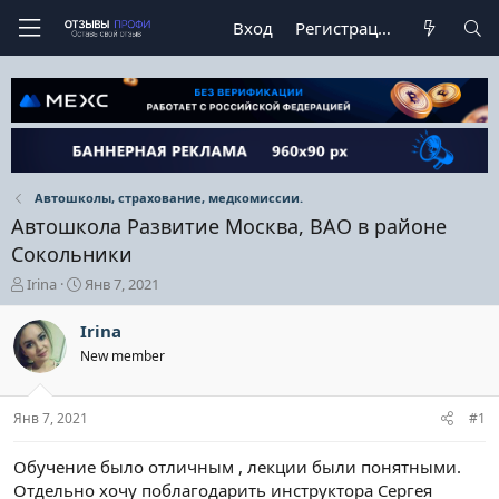
Вход
Регистрация
Автошколы, страхование, медкомиссии.
Автошкола Развитие Москва, ВАО в районе
Сокольники
А
Д
Irina
Янв 7, 2021
в
а
т
т
Irina
о
а
New member
р
н
т
а
е
ч
Янв 7, 2021
#1
м
а
ы
л
а
Обучение было отличным , лекции были понятными.
Отдельно хочу поблагодарить инструктора Сергея