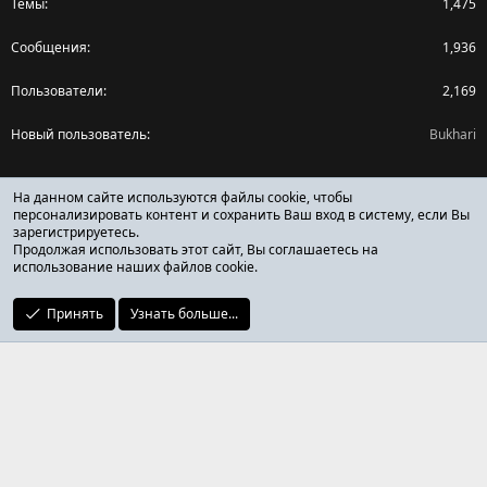
Темы
1,475
Сообщения
1,936
Пользователи
2,169
Новый пользователь
Bukhari
Поделиться страницей
На данном сайте используются файлы cookie, чтобы
персонализировать контент и сохранить Ваш вход в систему, если Вы
зарегистрируетесь.
Facebook
X (Twitter)
Reddit
Pinterest
Tumblr
WhatsApp
Ссылка
Продолжая использовать этот сайт, Вы соглашаетесь на
использование наших файлов cookie.
Принять
Узнать больше...
ОТЗЫВЫ ОНЛАЙН ФОРУМ