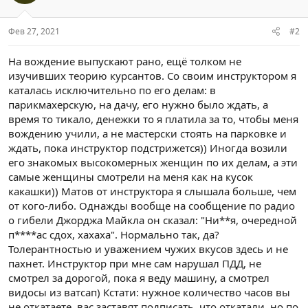
Фев 27, 2021
#2
На вождение выпускают рано, ещё толком не
изучивших теорию курсантов. Со своим инструктором я
каталась исключительно по его делам: в
парикмахерскую, на дачу, его нужно было ждать, а
время то тикало, денежки то я платила за то, чтобы меня
вождению учили, а не мастерски стоять на парковке и
ждать, пока инструктор подстрижется)) Иногда возили
его знакомых высокомерных женщин по их делам, а эти
самые женщины смотрели на меня как на кусок
какашки)) Матов от инструктора я слышала больше, чем
от кого-либо. Однажды вообще на сообщение по радио
о гибели Джорджа Майкла он сказал: "Ни**я, очередной
п****ас сдох, хахаха". Нормально так, да?
Толерантностью и уважением чужих вкусов здесь и не
пахнет. Инструктор при мне сам нарушал ПДД, не
смотрел за дорогой, пока я веду машину, а смотрел
видосы из ватсап) Кстати: нужное количество часов вы
не откатаете, вас заставят подписать, что откатали, но по