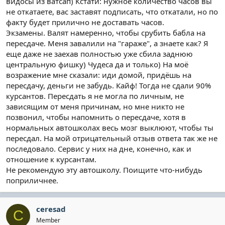
видосы из ватсап) Кстати: нужное количество часов вы
не откатаете, вас заставят подписать, что откатали, но по
факту будет прилично не доставать часов.
Экзамены. Валят намеренно, чтобы срубить бабла на
пересдаче. Меня завалили на "гараже", а знаете как? Я
еще даже не заехав полностью уже сбила заднюю
центральную фишку) Чудеса да и только) На моё
возражение мне сказали: иди домой, придёшь на
пересдачу, деньги не забудь. Кайф! Тогда не сдали 90%
курсантов. Пересдать я не могла по личным, не
зависящим от меня причинам, но мне никто не
позвонил, чтобы напомнить о пересдаче, хотя в
нормальных автошколах весь мозг выклюют, чтобы ты
пересдал. На мой отрицательный отзыв ответа так же не
последовало. Сервис у них на дне, конечно, как и
отношение к курсантам.
Не рекомендую эту автошколу. Поищите что-нибудь
поприличнее.
ceresad
C
Member