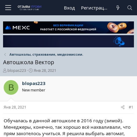
Вход
Регистрация
Автошколы, страхование, медкомиссии.
Автошкола Вектор
А
Д
blopas223
Янв 28, 2021
в
а
т
т
blopas223
B
о
а
New member
р
н
т
а
е
ч
Янв 28, 2021
#1
м
а
ы
л
а
Обучалась в данной автошколе в 2016 году (зимой).
Менеджеры, конечно, так хорошо всё нахваливали, что
прям захотелось учиться. Я решила выбрать автомат,