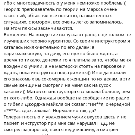
ибо с многозадачностью у меня немножко проблемы))
Теория: преподаватель по теории на Маркса очень
классный, объяснял всё понятно, на жизненных
ситуациях, с юмором, все очень легко запоминалось.
На этом плюсы заканчиваются.
Вождение. На вождение выпускают рано, ещё толком не
изучивших теорию курсантов. Со своим инструктором я
каталась исключительно по его делам: в
парикмахерскую, на дачу, его нужно было ждать, а
время то тикало, денежки то я платила за то, чтобы меня
вождению учили, а не мастерски стоять на парковке и
ждать, пока инструктор подстрижется)) Иногда возили
его знакомых высокомерных женщин по их делам, а эти
самые женщины смотрели на меня как на кусок
какашки)) Матов от инструктора я слышала больше, чем
от кого-либо. Однажды вообще на сообщение по радио
о гибели Джорджа Майкла он сказал: "Ни**я, очередной
п****ас сдох, хахаха". Нормально так, да?
Толерантностью и уважением чужих вкусов здесь и не
пахнет. Инструктор при мне сам нарушал ПДД, не
смотрел за дорогой, пока я веду машину, а смотрел