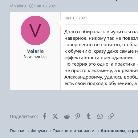
А
Д
Valeria
Янв 13, 2021
в
а
т
т
Янв 13, 2021
о
а
V
р
н
Долго собиралась выучиться на 
т
а
наверное, никому так не повезл
е
ч
совершенно не понятно, но бла
м
а
ы
л
Valeria
к обучению, сразу даже самые н
а
New member
эффективности преподавания.
Но теория это одно, а практика
не просто к экзамену, а к реал
Александровичу, удалось вообщ
есть свой подход к обучению, а 
Facebook
X (Twitter)
Reddit
Pinterest
Tumblr
WhatsApp
Ссылка
Поделиться:
Главная
Форумы
Транспорт и запчасти.
Автошколы, стра