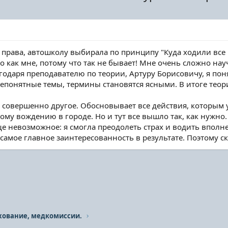
права, автошколу выбирала по принципу "Куда ходили все к
о как мне, потому что так не бывает! Мне очень сложно нау
годаря преподавателю по теории, Артуру Борисовичу, я пон
епонятные темы, термины становятся ясными. В итоге теори
 - совершенно другое. Обосновывает все действия, которым у
ьному вождению в городе. Но и тут все вышло так, как нужно
е невозможное: я смогла преодолеть страх и водить вполне
самое главное заинтересованность в результате. Поэтому ска
хование, медкомиссии.