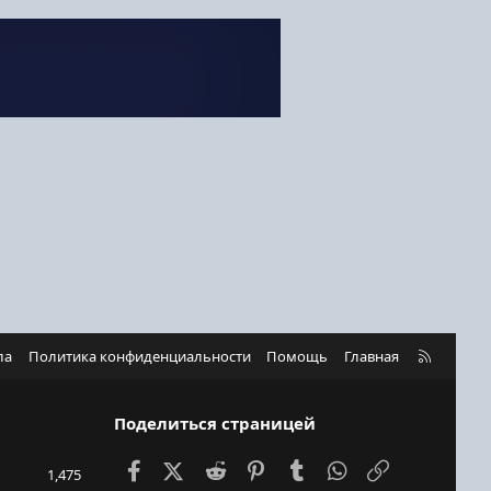
R
ла
Политика конфиденциальности
Помощь
Главная
S
S
Поделиться страницей
Facebook
X (Twitter)
Reddit
Pinterest
Tumblr
WhatsApp
Ссылка
1,475