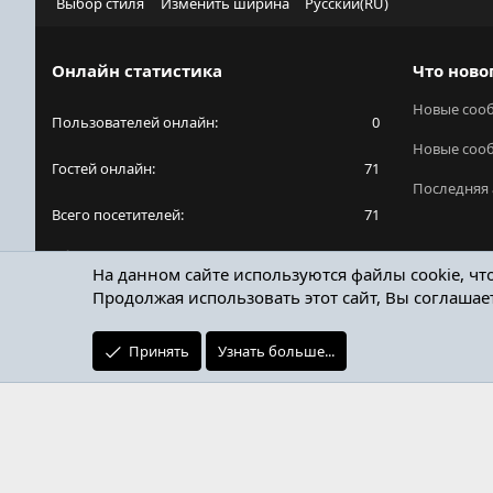
Выбор стиля
Изменить ширина
Русский(RU)
Онлайн статистика
Что ново
Новые соо
Пользователей онлайн
0
Новые соо
Гостей онлайн
71
Последняя 
Всего посетителей
71
Общее количество посетителей может включать
На данном сайте используются файлы cookie, чт
в себя скрытых пользователей.
Продолжая использовать этот сайт, Вы соглашае
Принять
Узнать больше...