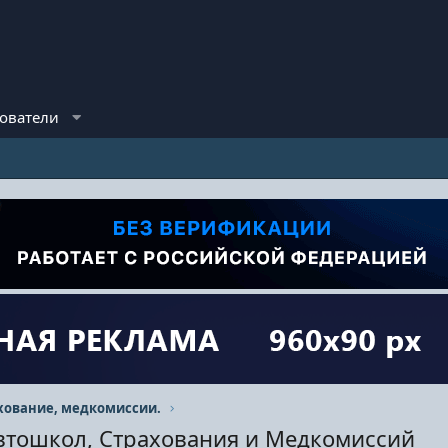
ователи
хование, медкомиссии.
Автошкол, Страхования и Медкомиссий