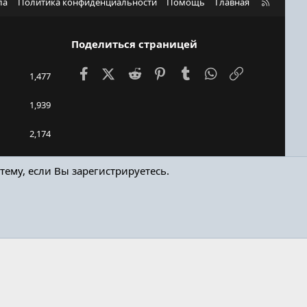
R
ла
Политика конфиденциальности
Помощь
Главная
S
S
Поделиться страницей
Facebook
X (Twitter)
Reddit
Pinterest
Tumblr
WhatsApp
Ссылка
1,477
1,939
2,174
448bro
тему, если Вы зарегистрируетесь.