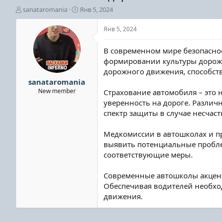
А
Д
sanataromania
Янв 5, 2024
в
а
т
т
Янв 5, 2024
о
а
р
н
В современном мире безопаснос
т
а
формировании культуры дорожн
е
ч
дорожного движения, способст
м
а
ы
л
sanataromania
а
New member
Страхование автомобиля – это 
уверенность на дороге. Различ
спектр защиты в случае несчас
Медкомиссии в автошколах и пр
выявить потенциальные пробле
соответствующие меры.
Современные автошколы акценти
Обеспечивая водителей необход
движения.