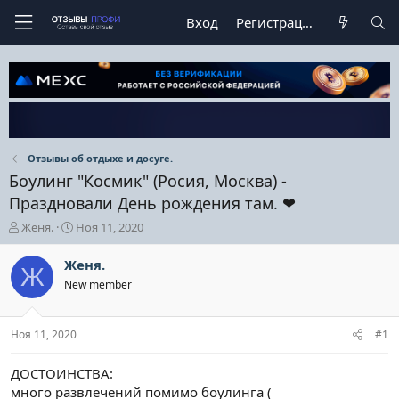
Вход
Регистрация
Отзывы об отдыхе и досуге.
Боулинг "Космик" (Росия, Москва) -
Праздновали День рождения там. ❤
А
Д
Женя.
Ноя 11, 2020
в
а
т
т
Женя.
Ж
о
а
New member
р
н
т
а
е
ч
Ноя 11, 2020
#1
м
а
ы
л
а
ДОСТОИНСТВА:
много развлечений помимо боулинга (