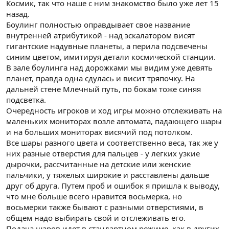
Космик, так что наше с ним знакомство было уже лет 15
назад.
Боулинг полностью оправдывает свое название
внутренней атрибутикой - над эскалатором висят
гигантские надувные планеты, а перила подсвечены
синим цветом, имитируя детали космической станции.
В зале боулинга над дорожками мы видим уже девять
планет, правда одна сдулась и висит тряпочку. На
дальней стене Млечный путь, по бокам тоже синяя
подсветка.
Очередность игроков и ход игры можно отслеживать на
маленьких мониторах возле автомата, падающего шары
и на больших мониторах висячий под потолком.
Все шары разного цвета и соответственно веса, так же у
них разные отверстия для пальцев - у легких узкие
дырочки, рассчитанные на детские или женские
пальчики, у тяжелых широкие и расставлены дальше
друг об друга. Путем проб и ошибок я пришла к выводу,
что мне больше всего нравится восьмерка, но
восьмерки также бывают с разными отверстиями, в
общем надо выбирать свой и отслеживать его.
Подача шаров идет в стандартном режиме, как в других