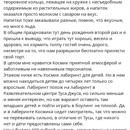
творожное кольцо, лежащее на кружке с несъедобным
содержимым из растительных жиров, а напиток
оказался просто молоком с сахаром на вкус.
Напитки тоже заказывали разные, помню, что вкусные,
но много льда.
В общем праздновали тут день рождения второй раз и я
пришла к выводу, что играть тут хорошо, весело и
здорово, но кормить толпу гостей очень дорого,
несмотря на то, что нам разрешили бесплатно принести
свой торт.
В целом мне нравится Космик приятной атмосферой и
заботливым не навязчивым персоналом.
Этажом ниже есть Космик лабиринт для детей. Но в нем
можно находиться детям до четырех лет только со
взрослым. Лабиринт похож на лабиринт в
Развлекательном центре Туса Джуса, но сильно меньше
и менее интересен, но как вариант оставить там
младших детей и пойти играть в боулинг не плохой. Да,
и в лаберинте Космика сидит смотритель, так что можно
не переживать сильно, в отличие от Тусы, где никого
нет и дети предоставлены сами себе.
Цена билета 400 рублей и играть можно пока не надоест