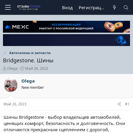
Вход
Регистрация
Автосалоны и запчасти.
Bridgestone. Шины
А
Д
Olega
Май 26, 2023
в
а
т
т
Olega
о
а
New member
р
н
т
а
е
ч
Май 26, 2023
#1
м
а
ы
л
а
Шины Bridgestone - выбор владельцев автомобилей,
ценящих комфорт, безопасность и долговечность. Они
отличаются прекрасным сцеплением с дорогой,