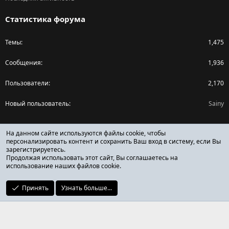
Статистика форума
Темы
1,475
Сообщения
1,936
Пользователи
2,170
Новый пользователь
Sainy
Поделиться страницей
На данном сайте используются файлы cookie, чтобы
персонализировать контент и сохранить Ваш вход в систему, если Вы
зарегистрируетесь.
Facebook
X (Twitter)
Reddit
Pinterest
Tumblr
WhatsApp
Ссылка
Продолжая использовать этот сайт, Вы соглашаетесь на
использование наших файлов cookie.
Принять
Узнать больше...
ОТЗЫВЫ ОНЛАЙН ФОРУМ